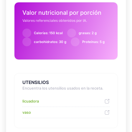
Valor nutricional por porción
Valores referenciales obtenidos por IA.
Calorías: 150 kcal
grasas: 2 g
carbohidratos: 30 g
Proteínas: 5 g
UTENSILIOS
Encuentra los utensilios usados en la receta.
licuadora
vaso